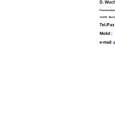
D. Wuch
Franzensbad
14193 Berli
Tel./Fa
Mobil :
e-mail: